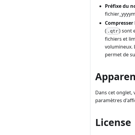
Préfixe du 
fichier_yyyym
Compresser l
(
) sont
.qtr
fichiers et l
volumineux. L
permet de sui
Appare
Dans cet onglet, 
paramètres d'aff
License