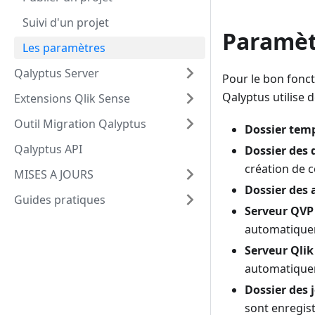
Suivi d'un projet
Paramèt
Les paramètres
Qalyptus Server
Pour le bon fonct
Qalyptus utilise d
Extensions Qlik Sense
Outil Migration Qalyptus
Dossier tem
Qalyptus API
Dossier des
création de 
MISES A JOURS
Dossier des 
Guides pratiques
Serveur QVP
automatiquem
Serveur Qlik
automatiquem
Dossier des
sont enregist