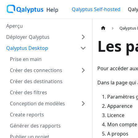
Qalyptus Self-hosted
Qaly
Aperçu
Qalyptus
Déployer Qalyptus
Les p
Qalyptus Desktop
Prise en main
Pour accéder aux
Créer des connections
Créer des destinations
Dans la page qui 
Créer des filtres
Paramètres 
Conception de modèles
Apparence
Create reports
Licence
Mon compte
Générer des rapports
A propos
Publier un projet