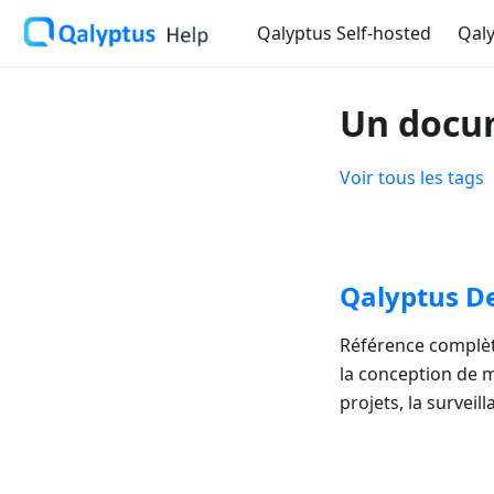
Qalyptus Self-hosted
Qaly
Un docum
Voir tous les tags
Qalyptus D
Référence complète
la conception de m
projets, la surveil